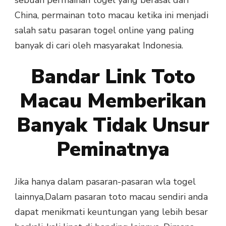
China, permainan toto macau ketika ini menjadi
salah satu pasaran togel online yang paling
banyak di cari oleh masyarakat Indonesia.
Bandar Link Toto
Macau Memberikan
Banyak Tidak Unsur
Peminatnya
Jika hanya dalam pasaran-pasaran wla togel
lainnya,Dalam pasaran toto macau sendiri anda
dapat menikmati keuntungan yang lebih besar