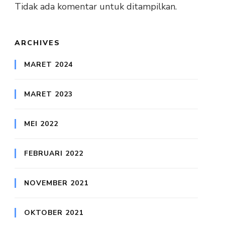
Tidak ada komentar untuk ditampilkan.
ARCHIVES
MARET 2024
MARET 2023
MEI 2022
FEBRUARI 2022
NOVEMBER 2021
OKTOBER 2021