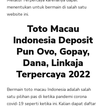
menentukan untuk bermain di salah satu
website ini.
Toto Macau
Indonesia Deposit
Pun Ovo, Gopay,
Dana, Linkaja
Terpercaya 2022
Bermain toto macau Indonesia adalah salah
satu pilihan pas di ketika pandemi corona
covid-19 seperti ketika ini. Kalian dapat daftar