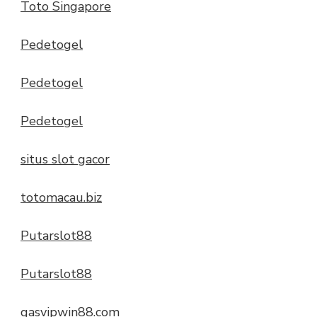
Toto Singapore
Pedetogel
Pedetogel
Pedetogel
situs slot gacor
totomacau.biz
Putarslot88
Putarslot88
gasvipwin88.com