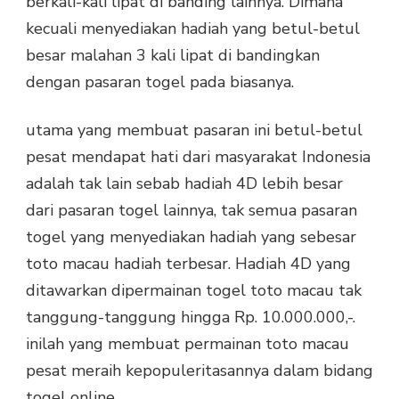
berkali-kali lipat di banding lainnya. Dimana
kecuali menyediakan hadiah yang betul-betul
besar malahan 3 kali lipat di bandingkan
dengan pasaran togel pada biasanya.
utama yang membuat pasaran ini betul-betul
pesat mendapat hati dari masyarakat Indonesia
adalah tak lain sebab hadiah 4D lebih besar
dari pasaran togel lainnya, tak semua pasaran
togel yang menyediakan hadiah yang sebesar
toto macau hadiah terbesar. Hadiah 4D yang
ditawarkan dipermainan togel toto macau tak
tanggung-tanggung hingga Rp. 10.000.000,-.
inilah yang membuat permainan toto macau
pesat meraih kepopuleritasannya dalam bidang
togel online.