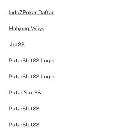
Indo7Poker Daftar
Mahjong Ways
slot88
PutarSlot88 Login
PutarSlot88 Login
Putar Slot88
PutarSlot88
PutarSlot88