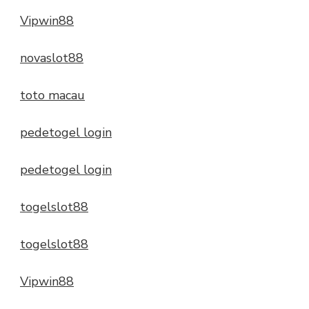
Vipwin88
novaslot88
toto macau
pedetogel login
pedetogel login
togelslot88
togelslot88
Vipwin88