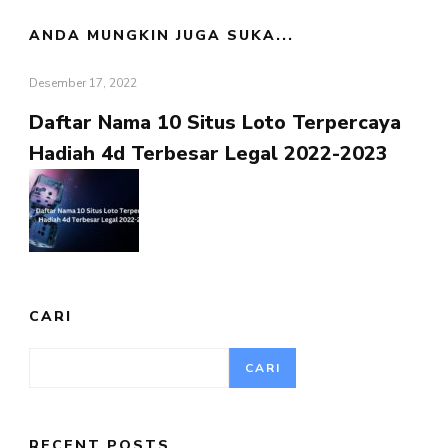
ANDA MUNGKIN JUGA SUKA...
Desember 17, 2022
Daftar Nama 10 Situs Loto Terpercaya
Hadiah 4d Terbesar Legal 2022-2023
CARI
CARI
RECENT POSTS