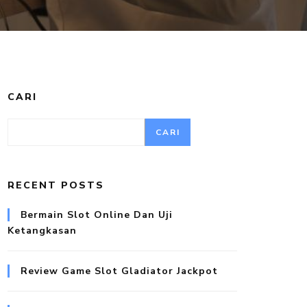
CARI
CARI
RECENT POSTS
Bermain Slot Online Dan Uji
Ketangkasan
Review Game Slot Gladiator Jackpot