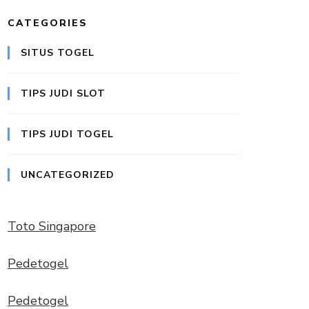
CATEGORIES
SITUS TOGEL
TIPS JUDI SLOT
TIPS JUDI TOGEL
UNCATEGORIZED
Toto Singapore
Pedetogel
Pedetogel