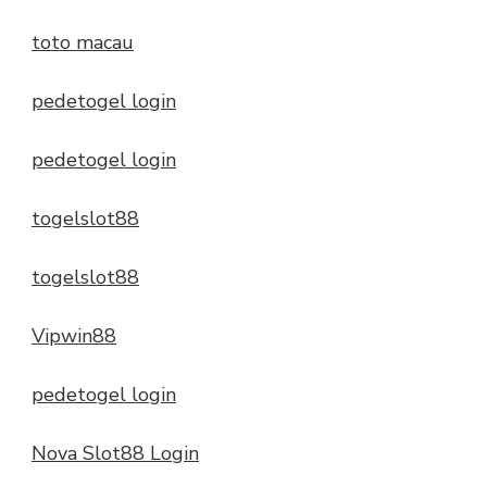
toto macau
pedetogel login
pedetogel login
togelslot88
togelslot88
Vipwin88
pedetogel login
Nova Slot88 Login