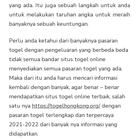
yang ada. Itu juga sebuah langkah untuk anda
untuk melakukan taruhan angka untuk meraih
banyaknya sebuah keuntungan.
Perlu anda ketahui dari banyaknya pasaran
togel dengan pengeluaran yang berbeda beda
tidak semua bandar situs togel online
menyediakan semua pasaran togel yang ada.
Maka dari itu anda harus mencari informasi
kembali dengan banyak, agar benar – benar
mendapatkan situs togel online terbaik, salah
satu nya
https://togelhongkong.org/
dengan
pasaran togel terlengkap dan terpercaya
2021-2022 dari banyak nya informasi yang
didapatkan.