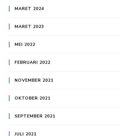
MARET 2024
MARET 2023
MEI 2022
FEBRUARI 2022
NOVEMBER 2021
OKTOBER 2021
SEPTEMBER 2021
JULI 2021