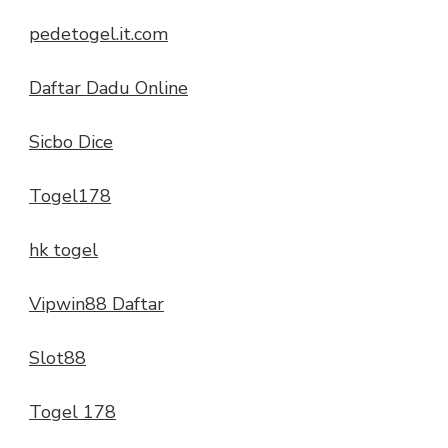
pedetogel.it.com
Daftar Dadu Online
Sicbo Dice
Togel178
hk togel
Vipwin88 Daftar
Slot88
Togel 178