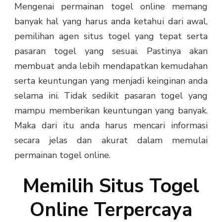
Mengenai permainan togel online memang
banyak hal yang harus anda ketahui dari awal,
pemilihan agen situs togel yang tepat serta
pasaran togel yang sesuai. Pastinya akan
membuat anda lebih mendapatkan kemudahan
serta keuntungan yang menjadi keinginan anda
selama ini. Tidak sedikit pasaran togel yang
mampu memberikan keuntungan yang banyak.
Maka dari itu anda harus mencari informasi
secara jelas dan akurat dalam memulai
permainan togel online.
Memilih Situs Togel
Online Terpercaya