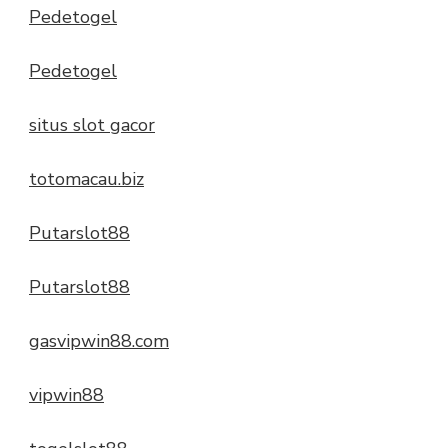
Pedetogel
Pedetogel
situs slot gacor
totomacau.biz
Putarslot88
Putarslot88
gasvipwin88.com
vipwin88