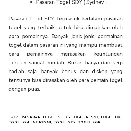
Pasaran Togel SDY ( Sydney )
Pasaran togel SDY termasuk kedalam pasaran
togel yang terbaik untuk bisa dimainkan oleh
para pemainnya. Banyak jenis-jenis permainan
togel dalam pasaran ini yang mampu membuat
para pemainnya merasakan keuntungan
dengan sangat mudah. Bukan hanya dari segi
hadiah saja, banyak bonus dan diskon yang
tentunya bisa dirasakan oleh para pemain togel
dengan puas.
TAG:
PASARAN TOGEL
,
SITUS TOGEL RESMI
,
TOGEL HK
,
TOGEL ONLINE RESMI
,
TOGEL SDY
,
TOGEL SGP