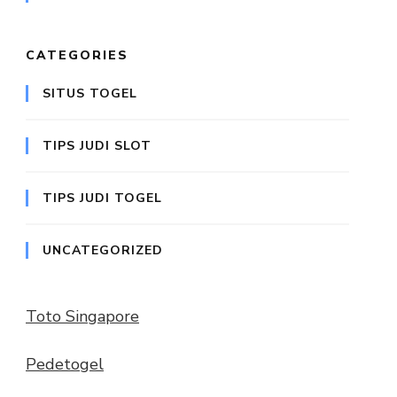
CATEGORIES
SITUS TOGEL
TIPS JUDI SLOT
TIPS JUDI TOGEL
UNCATEGORIZED
Toto Singapore
Pedetogel