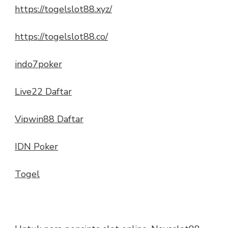
https://togelslot88.xyz/
https://togelslot88.co/
indo7poker
Live22 Daftar
Vipwin88 Daftar
IDN Poker
Togel