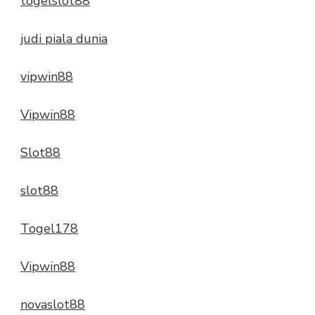
togelslot88
judi piala dunia
vipwin88
Vipwin88
Slot88
slot88
Togel178
Vipwin88
novaslot88