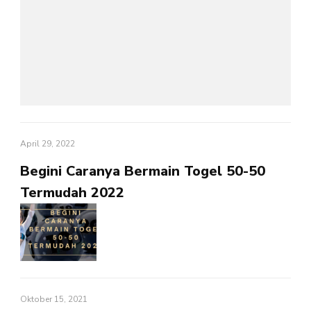
April 29, 2022
Begini Caranya Bermain Togel 50-50
Termudah 2022
Oktober 15, 2021