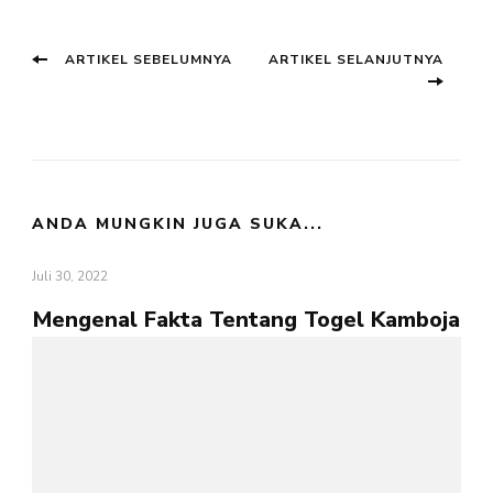
Navigasi
Artikel
Pos
ARTIKEL SEBELUMNYA
ARTIKEL SELANJUTNYA
sebelumnya:
berik
Artikel
ANDA MUNGKIN JUGA SUKA...
Juli 30, 2022
Mengenal Fakta Tentang Togel Kamboja